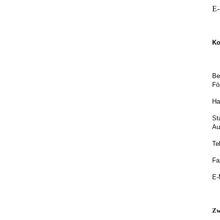
E-
Ko
Be
Fö
Ha
St
Au
Te
Fa
E-
Zw