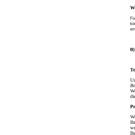
We
Fü
kö
er
B)
Te
Un
Be
We
di
Pr
We
Ih
we
Ih