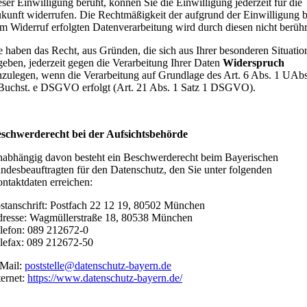
eser Einwilligung beruht, können Sie die Einwilligung jederzeit für die
kunft widerrufen. Die Rechtmäßigkeit der aufgrund der Einwilligung b
m Widerruf erfolgten Datenverarbeitung wird durch diesen nicht berühr
e haben das Recht, aus Gründen, die sich aus Ihrer besonderen Situatio
geben, jederzeit gegen die Verarbeitung Ihrer Daten
Widerspruch
nzulegen, wenn die Verarbeitung auf Grundlage des Art. 6 Abs. 1 UAbs
Buchst. e DSGVO erfolgt (Art. 21 Abs. 1 Satz 1 DSGVO).
schwerderecht bei der Aufsichtsbehörde
abhängig davon besteht ein Beschwerderecht beim Bayerischen
ndesbeauftragten für den Datenschutz, den Sie unter folgenden
ntaktdaten erreichen:
stanschrift: Postfach 22 12 19, 80502 München
resse: Wagmüllerstraße 18, 80538 München
lefon: 089 212672-0
lefax: 089 212672-50
Mail:
poststelle@datenschutz-bayern.de
ternet:
https://www.datenschutz-bayern.de/