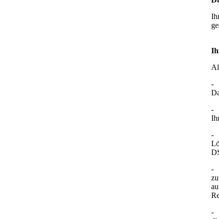
Ih
ge
Ih
Al
-
Da
-
Ih
-
Lö
D
-
zu
au
Re
-