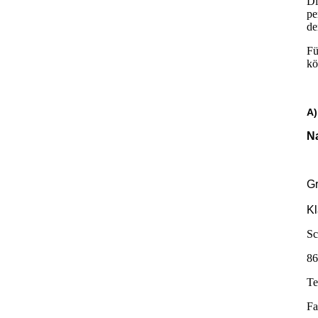
Di
pe
de
Fü
kö
A)
N
Gr
K
Sc
86
Te
Fa