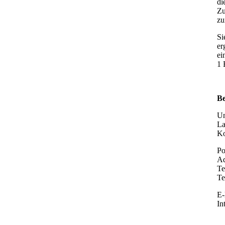
di
Zu
zu
Si
er
ei
1 
Be
Un
La
Ko
Po
Ad
Te
Te
E-
In