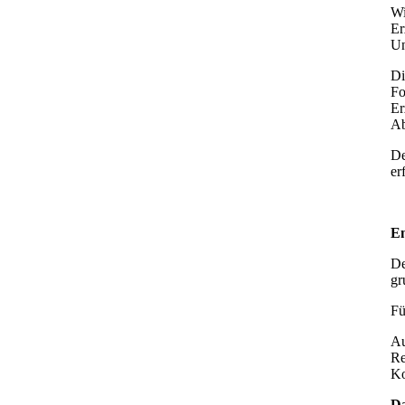
Wi
Er
Un
Di
Fo
Er
Ab
De
er
Em
De
gr
Fü
Au
Re
Ko
Da