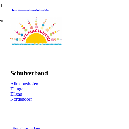
ch
http://www.mit-mach-insel.de/
en
Schulverband
Allmannshofen
Ehingen
Ellgau
Nordendorf
https://www.lew-