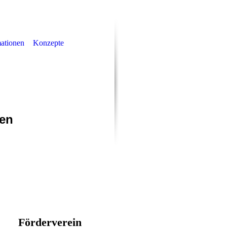
mationen
Konzepte
rf
men
Förderverein